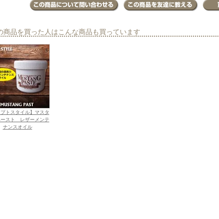
の商品を買った人はこんな商品も買っています
ャプトスタイル】マスタ
ペースト レザーメンテ
ナンスオイル