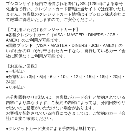
プシロンサイト経由で送信される際にはSSL(128bit)による暗号
化通信で行い、クレジットカード情報は当サイトでは保有いたし
ません。お客様のクレジットカード情報はイプシロン株式会社に
て厳重に管理いたしますので、ご安心ください。
【ご利用いただけるクレジットカード】
●各種クレジットカード（VISA・MASTER・DINERS・JCB・
AMEX）のご利用が可能です。
●国際ブランド（VISA・MASTER・DINERS・JCB・AMEX）の
いずれかのロゴが付帯されたカードなら、発行しているカード会
社に関係なくご利用が可能です。
【お支払い回数】
●一括払い
●分割払い（3回・5回・6回・10回・12回・15回・18回・20回・
24回）
●リボ払い
※分割回数やリボ払いは、お客様がカード会社と契約されている
内容により異なります。ご契約の内容によっては、分割回数やリ
ボ払いのご指定がいただけない場合があります。
お客様が契約されている内容につきましては、ご契約のカード会
社に直接ご確認ください。
●クレジットカード決済による手数料は無料です。